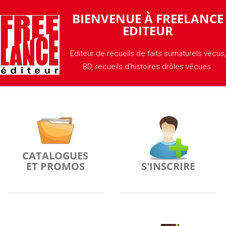
BIENVENUE À FREELANCE
EDITEUR
Editeur de recueils de faits surnaturels vécus,
BD, recueils d’histoires drôles vécues.
CATALOGUES
ET PROMOS
S'INSCRIRE